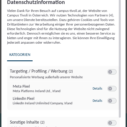
Datenschutzinformation
Verwalte dein Benutzerprofil und deine
Bestellungen im Campus Tivoli Shop.
Vielen Dank für Ihren Besuch auf campus-tivoli.at, der Website von
Campus Tivoli in Österreich. Wir nutzen Technologien von Partnern (4),
um unsere Dienste bereitzustellen. Dazu gehören Cookies und Tools von
Zum Konto
Drittanbietern zur Verarbeitung einiger Ihrer personenbezogenen Daten.
Diese Technologien sind für die Nutzung der Website nicht zwingend
erforderlich. Dennoch ermöglichen sie es uns, einen besseren Service zu
bieten und enger mit Ihnen zu interagieren. Sie können Ihre Einwilligung
jederzeit anpassen oder widerrufen.
Meine Kurswelt
KATEGORIEN
Greife auf deine Kurse zu, verfolge deinen
Lernfortschritt und setze nahtlos dort fort, wo du
Targeting / Profiling / Werbung
(2)
Switch zum E
aufgehört hast.
Personalisierte Werbung außerhalb unserer Website
Meta Pixel
zu Meta Pixel
Zum Konto
Details
Meta Platforms Ireland Ltd., Irland
Switch zum E
LinkedIn Pixel
zu LinkedIn Pixel
Details
LinkedIn Ireland Unlimited Company, Irland
Switch zum E
Sonstige Inhalte
(2)