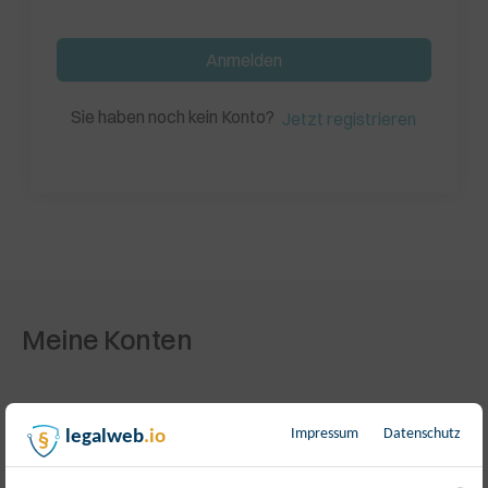
Anmelden
Sie haben noch kein Konto?
Jetzt registrieren
Meine Konten
Impressum
Datenschutz
legalweb
.io
Mein Büchershop-Konto