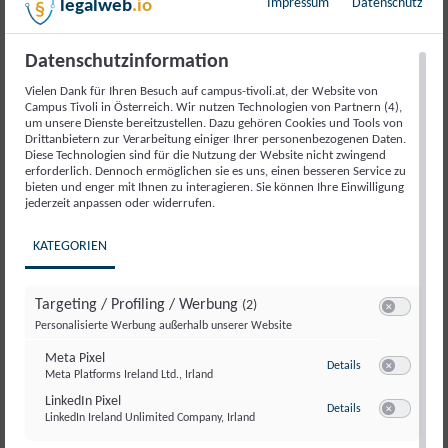
Impressum
Datenschutz
legalweb
.io
Datenschutzinformation
Mein Büchershop-Konto
Vielen Dank für Ihren Besuch auf campus-tivoli.at, der Website von
Campus Tivoli in Österreich. Wir nutzen Technologien von Partnern (4),
Verwalte dein Benutzerprofil und deine
um unsere Dienste bereitzustellen. Dazu gehören Cookies und Tools von
Drittanbietern zur Verarbeitung einiger Ihrer personenbezogenen Daten.
Bestellungen im Campus Tivoli Shop.
Diese Technologien sind für die Nutzung der Website nicht zwingend
erforderlich. Dennoch ermöglichen sie es uns, einen besseren Service zu
Zum Konto
bieten und enger mit Ihnen zu interagieren. Sie können Ihre Einwilligung
jederzeit anpassen oder widerrufen.
KATEGORIEN
Meine Kurswelt
Targeting / Profiling / Werbung
(2)
Switch zum E
Personalisierte Werbung außerhalb unserer Website
Greife auf deine Kurse zu, verfolge deinen
Lernfortschritt und setze nahtlos dort fort, wo du
Meta Pixel
zu Meta Pixel
Details
Meta Platforms Ireland Ltd., Irland
aufgehört hast.
Switch zum E
LinkedIn Pixel
zu LinkedIn Pixel
Details
Zum Konto
LinkedIn Ireland Unlimited Company, Irland
Switch zum E